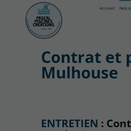
Accueil
Nos s
In
R
R
Contrat et 
Mulhouse
ENTRETIEN
: Cont