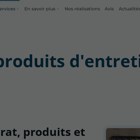
ervices
En savoir plus
Nos réalisations
Avis
Actualité
stallation
énovation
éparation
produits d'entret
rat, produits et