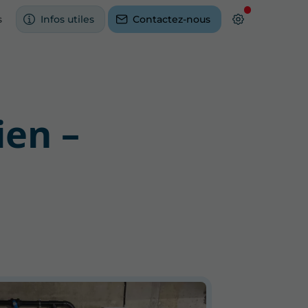
s
Infos utiles
Contactez-nous
ien –