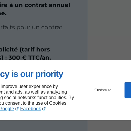
re à un contrat annuel
ne.
orfaits pour un contrat
licité (tarif hors
) : 300 € TTC/an.
a piscine + Forfait
cy is our priority
 improve user experience by
Customize
nt and ads, as well as analyzing
nité (tarif hors
ng social networks functionalities. By
) : 450 € TTC/an.
you consent to the use of Cookies
Google
Facebook
.
a piscine + Forfait