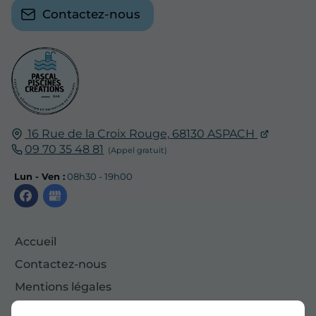
Contactez-nous
16 Rue de la Croix Rouge,
68130
ASPACH
09 70 35 48 81
Lun - Ven :
08h30 - 19h00
Accueil
Contactez-nous
Mentions légales
Plan du site