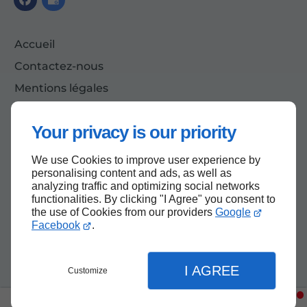
Accueil
Contactez-nous
Mentions légales
Plan du site
Your privacy is our priority
We use Cookies to improve user experience by
Haut de page
personalising content and ads, as well as
analyzing traffic and optimizing social networks
functionalities. By clicking "I Agree" you consent to
the use of Cookies from our providers
Google
Facebook
.
I AGREE
Customize