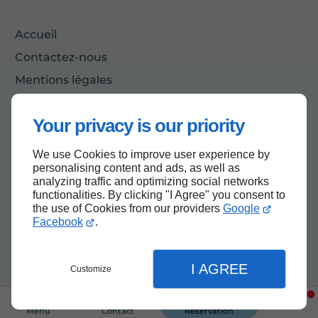
Accueil
Contactez-nous
Mentions légales
Plan du site
Your privacy is our priority
We use Cookies to improve user experience by
Haut de page
personalising content and ads, as well as
analyzing traffic and optimizing social networks
functionalities. By clicking "I Agree" you consent to
the use of Cookies from our providers
Google
Facebook
.
I AGREE
Customize
Menu
Contact
Réservation